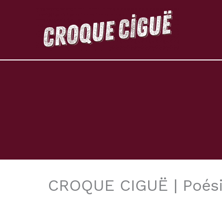
Aller
au
contenu
CROQUE CIGUË | Poésie