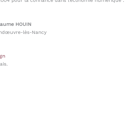
2004 pour la confiance dans l’économie numérique :
llaume HOUIN
Vandœuvre-lès-Nancy
gn
ais.