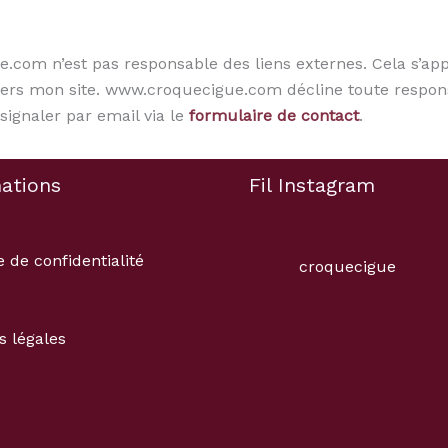
om n’est pas responsable des liens externes. Cela s’appli
vers mon site. www.croquecigue.com décline toute respons
signaler par email via le
formulaire de contact
.
ations
Fil Instagram
e de confidentialité
croquecigue
s légales