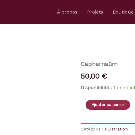
À propos
Projets
Boutique
Capharnaüm
50,00
€
Disponibilité :
1 en stoc
quantité
Ajouter au panier
de
Capharnaüm
Catégorie :
Illustration