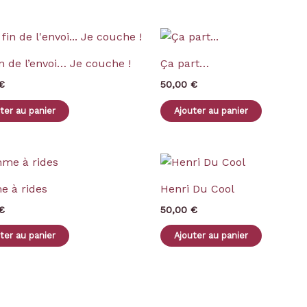
in de l’envoi… Je couche !
Ça part…
€
50,00
€
ter au panier
Ajouter au panier
 à rides
Henri Du Cool
€
50,00
€
ter au panier
Ajouter au panier